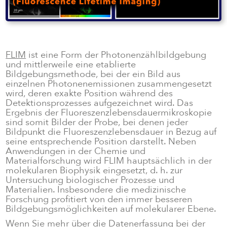
No items found.
FLIM
ist eine Form der Photonenzählbildgebung
und mittlerweile eine etablierte
Bildgebungsmethode, bei der ein Bild aus
einzelnen Photonenemissionen zusammengesetzt
wird, deren exakte Position während des
Detektionsprozesses aufgezeichnet wird. Das
Ergebnis der Fluoreszenzlebensdauermikroskopie
sind somit Bilder der Probe, bei denen jeder
Bildpunkt die Fluoreszenzlebensdauer in Bezug auf
seine entsprechende Position darstellt. Neben
Anwendungen in der Chemie und
Materialforschung wird FLIM hauptsächlich in der
molekularen Biophysik eingesetzt, d. h. zur
Untersuchung biologischer Prozesse und
Materialien. Insbesondere die medizinische
Forschung profitiert von den immer besseren
Bildgebungsmöglichkeiten auf molekularer Ebene.
Wenn Sie mehr über die Datenerfassung bei der