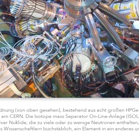
ung (von oben gesehen), bestehend aus acht großen HPGe-C
 am CERN. Die Isotope mass Separator On-Line-Anlage (ISOLDE)
ver Nuklide, die zu viele oder zu wenige Neutronen enthalten
s Wissenschaftlern buchstäblich, ein Element in ein anderes