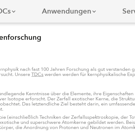
DCs
Anwendungen
Ser
genforschung
rnphysik nach fast 100 Jahren Forschung als gut verstanden 
rsucht. Unsere
TDCs
werden werden für kernphysikalische Exp
undlegende Kenntnisse über die Elemente, ihre Eigenschafte
er Isotope erforscht. Der Zerfall exotischer Kerne, die Struk
achtet. Das letztendliche Ziel besteht darin, ein umfassende
t.
ie (einschließlich Techniken der Zerfallsspektroskopie, der T
 exotische und superschwere Atomkerne gebildet werden. Beis
körper, die Anordnung von Protonen und Neutronen im Atomke