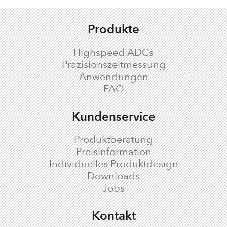
Produkte
Highspeed ADCs
Präzisionszeitmessung
Anwendungen
FAQ
Kundenservice
Produktberatung
Preisinformation
Individuelles Produktdesign
Downloads
Jobs
Kontakt