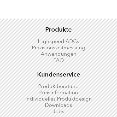
Produkte
Highspeed ADCs
Präzisionszeitmessung
Anwendungen
FAQ
Kundenservice
Produktberatung
Preisinformation
Individuelles Produktdesign
Downloads
Jobs