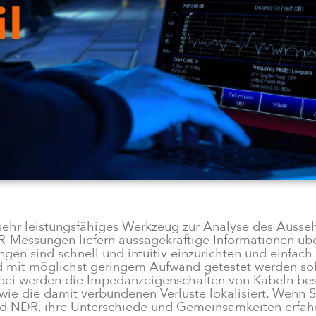
No items found.
n sehr leistungsfähiges Werkzeug zur Analyse des Ausse
DR-Messungen liefern aussagekräftige Informationen üb
n sind schnell und intuitiv einzurichten und einfach 
nd mit möglichst geringem Aufwand getestet werden sol
ei werden die Impedanzeigenschaften von Kabeln bes
owie die damit verbundenen Verluste lokalisiert. Wen
NDR, ihre Unterschiede und Gemeinsamkeiten erfahr