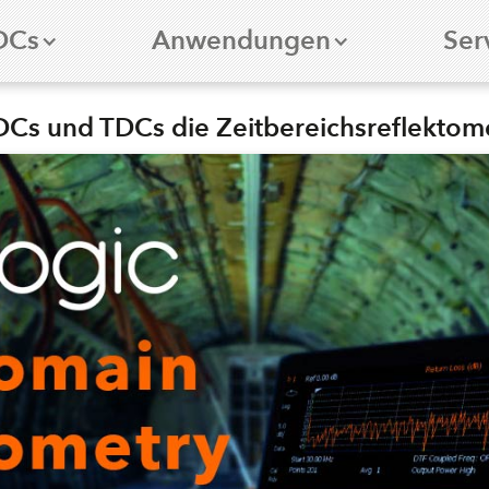
DCs
Anwendungen
Ser
DCs und TDCs die Zeitbereichsreflektome