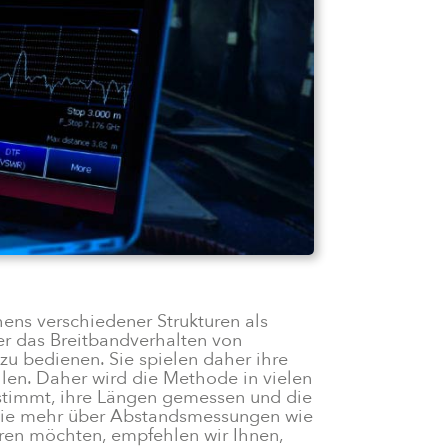
hens verschiedener Strukturen als
er das Breitbandverhalten von
zu bedienen. Sie spielen daher ihre
len. Daher wird die Methode in vielen
timmt, ihre Längen gemessen und die
n Sie mehr über Abstandsmessungen wie
en möchten, empfehlen wir Ihnen,