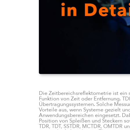
Die Zeitbereichsreflektometrie ist ei
Funktion von Zeit oder Entfernung. T
Übertragungssystemen. Solche Messunge
Vorteile aus, wenn Systeme gezielt u
Anwendungsbereichen eingesetzt. Dab
Position von Spleißen und Steckern s
TDR, TDT, SSTDR, MCTDR, OMTDR und 