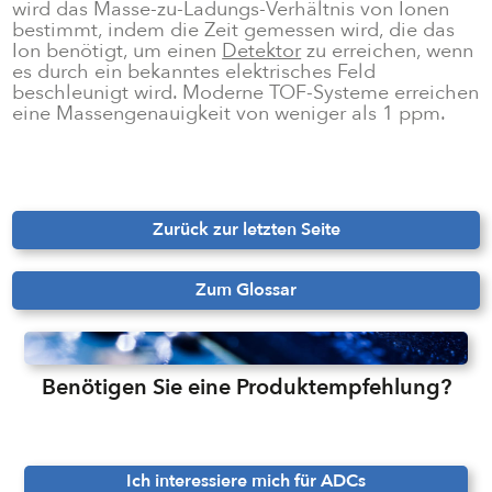
wird das Masse-zu-Ladungs-Verhältnis von Ionen
bestimmt, indem die Zeit gemessen wird, die das
Ion benötigt, um einen
Detektor
zu erreichen, wenn
es durch ein bekanntes elektrisches Feld
beschleunigt wird. Moderne TOF-Systeme erreichen
eine Massengenauigkeit von weniger als 1 ppm.
Zurück zur letzten Seite
Zum Glossar
Benötigen Sie eine Produktempfehlung?
Ich interessiere mich für ADCs