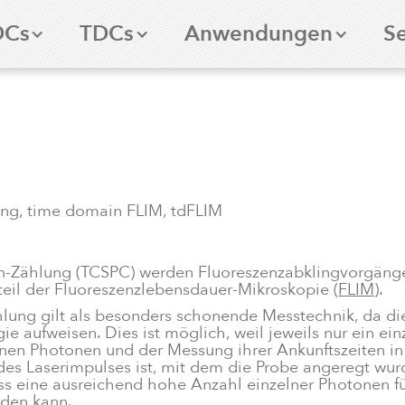
DCs
TDCs
Anwendungen
Se
ing, time domain FLIM, tdFLIM
nen-Zählung (TCSPC) werden Fluoreszenzabklingvorgäng
dteil der Fluoreszenzlebensdauer-Mikroskopie (
FLIM
).
hlung gilt als besonders schonende Messtechnik, da di
e aufweisen. Dies ist möglich, weil jeweils nur ein ei
elnen Photonen und der Messung ihrer Ankunftszeiten in 
des Laserimpulses ist, mit dem die Probe angeregt wurd
ss eine ausreichend hohe Anzahl einzelner Photonen f
den kann.