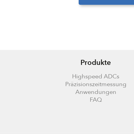
Produkte
Highspeed ADCs
Präzisionszeitmessung
Anwendungen
FAQ