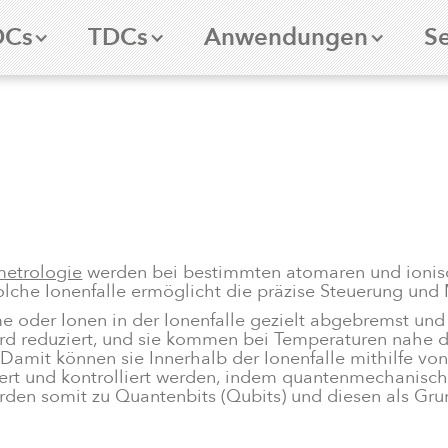
DCs
TDCs
Anwendungen
Se
etrologie
werden bei bestimmten atomaren und ionis
 solche Ionenfalle ermöglicht die präzise Steuerung un
 oder Ionen in der Ionenfalle gezielt abgebremst und 
wird reduziert, und sie kommen bei Temperaturen nahe 
mit können sie Innerhalb der Ionenfalle mithilfe von
iert und kontrolliert werden, indem quantenmechanisc
den somit zu Quantenbits (Qubits) und diesen als Gru