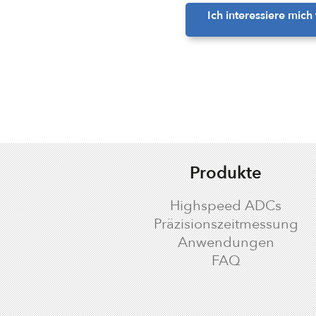
Ich interessiere mich
Produkte
Highspeed ADCs
Präzisionszeitmessung
Anwendungen
FAQ